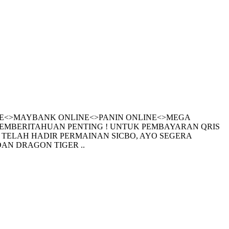
INE<>MAYBANK ONLINE<>PANIN ONLINE<>MEGA
EMBERITAHUAN PENTING ! UNTUK PEMBAYARAN QRIS
NI TELAH HADIR PERMAINAN SICBO, AYO SEGERA
DAN DRAGON TIGER ..