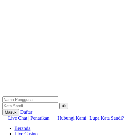
Daftar
Masuk
Live Chat
|
Penarikan
|
Hubungi Kami
|
Lupa Kata Sandi?
Beranda
Live Casino