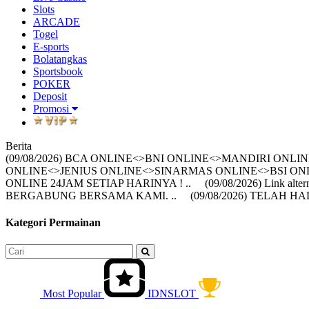
Slots
ARCADE
Togel
E-sports
Bolatangkas
Sportsbook
POKER
Deposit
Promosi
Berita
(09/08/2026)
BCA ONLINE<>BNI ONLINE<>MANDIRI ONLI
ONLINE<>JENIUS ONLINE<>SINARMAS ONLINE<>BSI O
ONLINE 24JAM SETIAP HARINYA ! ..
(09/08/2026)
Link alter
BERGABUNG BERSAMA KAMI. ..
(09/08/2026)
TELAH HA
Kategori Permainan
Most Popular
IDNSLOT