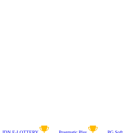
IDN E-LOTTERY
Pragmatic Play
PG Soft