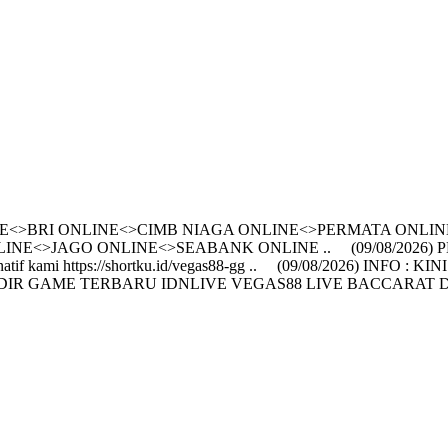
NE<>BRI ONLINE<>CIMB NIAGA ONLINE<>PERMATA ONL
NLINE<>JAGO ONLINE<>SEABANK ONLINE ..
(09/08/2026)
P
natif kami https://shortku.id/vegas88-gg ..
(09/08/2026)
INFO : KI
DIR GAME TERBARU IDNLIVE VEGAS88 LIVE BACCARAT 