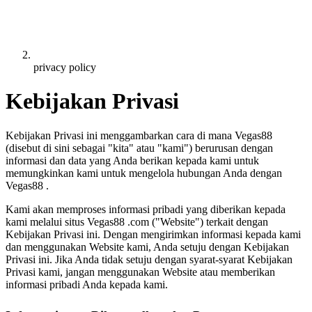
privacy policy
Kebijakan Privasi
Kebijakan Privasi ini menggambarkan cara di mana Vegas88
(disebut di sini sebagai "kita" atau "kami") berurusan dengan
informasi dan data yang Anda berikan kepada kami untuk
memungkinkan kami untuk mengelola hubungan Anda dengan
Vegas88 .
Kami akan memproses informasi pribadi yang diberikan kepada
kami melalui situs Vegas88 .com ("Website") terkait dengan
Kebijakan Privasi ini. Dengan mengirimkan informasi kepada kami
dan menggunakan Website kami, Anda setuju dengan Kebijakan
Privasi ini. Jika Anda tidak setuju dengan syarat-syarat Kebijakan
Privasi kami, jangan menggunakan Website atau memberikan
informasi pribadi Anda kepada kami.