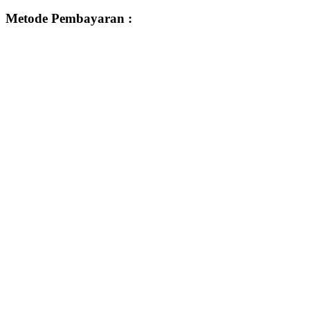
Metode Pembayaran :