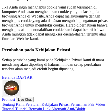
Jika Anda ingin menghapus cookie yang sudah tersimpan di
komputer Anda atau menghentikan cookie yang melacak pola
browsing Anda di Website, Anda dapat melakukannya dengan
menghapus cookie yang ada dan/atau mengubah pengaturan privasi
browser Anda untuk memblokir cookie. Harap diperhatikan bahwa
menghapus atau menonaktifkan cookie kami dapat berarti bahwa
Anda mungkin tidak dapat mengakses daerah-daerah tertentu atau
fitur dari Website kami.
Perubahan pada Kebijakan Privasi
Setiap perubaha yang kami pada Kebijakan Privasi kami di masa
mendatang akan diposting di halaman ini dan setiap perubahan
tersebut akan menjadi efektif begitu diposting.
Beranda
DAFTAR
Promosi
Live Chat
Tentang Kami
Peraturan
Kebijakan Privasi
Permainan Fair
Video
Tutorial
Tutorial Bermain
Link Alternatif
Anti-Blokir