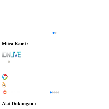
Mitra Kami :
Alat Dukungan :