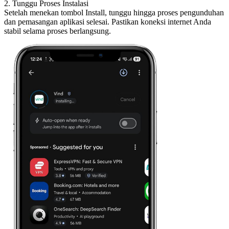
2. Tunggu Proses Instalasi
Setelah menekan tombol Install, tunggu hingga proses pengunduhan
dan pemasangan aplikasi selesai. Pastikan koneksi internet Anda
stabil selama proses berlangsung.