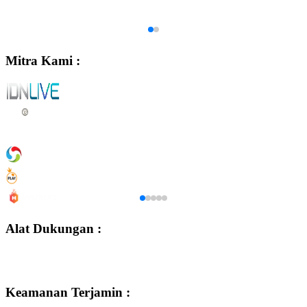
Mitra Kami :
Alat Dukungan :
Keamanan Terjamin :