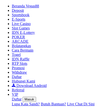
Beranda Vegas88
Deposit
Sportsbook
E-Sports
Live Casino
Slot Games
IDN E-Lottery
POKER
ARCADE
Bolatangkas
Cara Bermain
Togel
IDN Raffle
RTP Slots
Promosi
Withdraw
Daftar
Hubungi Kami
Download Android
Referral
VIP
Daftar
Masuk
Lupa Kata Sandi?
Butuh Bantuan?
Live Chat Di Sini