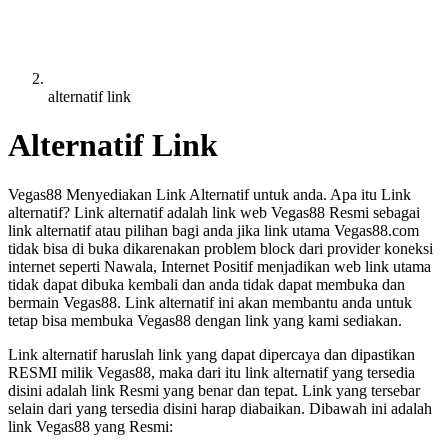
alternatif link
Alternatif Link
Vegas88 Menyediakan Link Alternatif untuk anda. Apa itu Link
alternatif? Link alternatif adalah link web Vegas88 Resmi sebagai
link alternatif atau pilihan bagi anda jika link utama Vegas88.com
tidak bisa di buka dikarenakan problem block dari provider koneksi
internet seperti Nawala, Internet Positif menjadikan web link utama
tidak dapat dibuka kembali dan anda tidak dapat membuka dan
bermain Vegas88. Link alternatif ini akan membantu anda untuk
tetap bisa membuka Vegas88 dengan link yang kami sediakan.
Link alternatif haruslah link yang dapat dipercaya dan dipastikan
RESMI milik Vegas88, maka dari itu link alternatif yang tersedia
disini adalah link Resmi yang benar dan tepat. Link yang tersebar
selain dari yang tersedia disini harap diabaikan. Dibawah ini adalah
link Vegas88 yang Resmi: