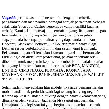
Vegas88
perintis casino online terbaik, dengan memberikan
pengalaman dan menawarkan berbagai banyak permainan. Sebagai
salah satu Agen Judi Casino Terpercaya yang memiliki kualitas
terbaik, Kami selalu menyajikan permainan yang live game dengan
live dealer langsung tanpa Settingan yang merugikan pihak
siapapun. ada beberapa permainan yang dapat anda mainkan
Baccarat, Blackjack, Roulette, Sic Bo, dan masih banyak lagi.
Dengan server berteknologi tinggi dan sistem yang lebih baik.
Pelayanan dengan efisiensi dan keamanannya dalam bertransaksi.
Didukung oleh divisi staff profesional, pelayanan terbaik selalu
diberikan untuk menjamin kepuasan member berikut adalah daftar
bank yang kami sediakan untuk bertransaksi: BCA, MANDIRI,
BNI, BRI, CIMB NIAGA, PERMATA , KOSPIN JASA ,
MAYBANK , MEGA, PANIN, SINARMAS, BSI , E-WALLET
dan VOUCHER88.
Selain sudah menyediakan fitur mobile, jika anda bermain melalui
mobile, anda tidak perlu khawatir lagi tentang hal yang negatif.
Karena aplikasi ini sudah didukung dengan banyak keamanan yang
digunakan oleh Vegas88. Jadi anda bisa santai saat bermain.
Kemajuan teknologi saat ini yang begitu pesat membuat seluruh