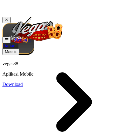
✕
Beranda
Daftar
Masuk
vegas88
Aplikasi Mobile
Download