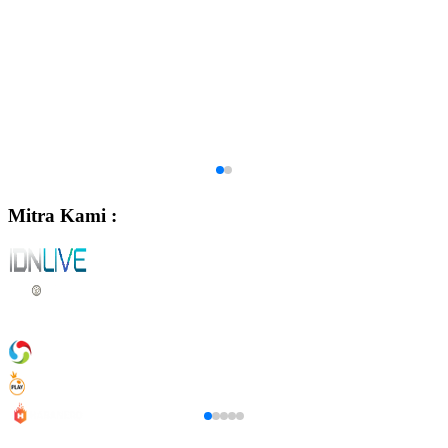
Mitra Kami :