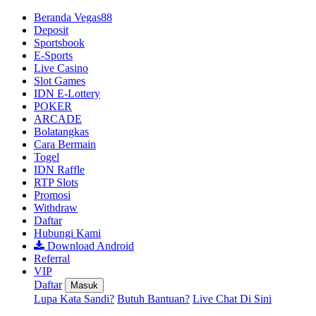
Beranda Vegas88
Deposit
Sportsbook
E-Sports
Live Casino
Slot Games
IDN E-Lottery
POKER
ARCADE
Bolatangkas
Cara Bermain
Togel
IDN Raffle
RTP Slots
Promosi
Withdraw
Daftar
Hubungi Kami
Download Android
Referral
VIP
Daftar
Masuk
Lupa Kata Sandi?
Butuh Bantuan?
Live Chat Di Sini