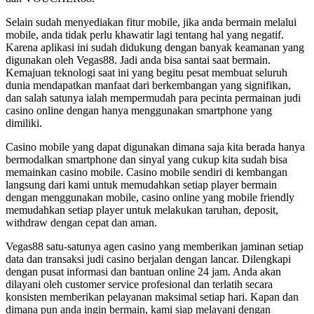
Selain sudah menyediakan fitur mobile, jika anda bermain melalui
mobile, anda tidak perlu khawatir lagi tentang hal yang negatif.
Karena aplikasi ini sudah didukung dengan banyak keamanan yang
digunakan oleh Vegas88. Jadi anda bisa santai saat bermain.
Kemajuan teknologi saat ini yang begitu pesat membuat seluruh
dunia mendapatkan manfaat dari berkembangan yang signifikan,
dan salah satunya ialah mempermudah para pecinta permainan judi
casino online dengan hanya menggunakan smartphone yang
dimiliki.
Casino mobile yang dapat digunakan dimana saja kita berada hanya
bermodalkan smartphone dan sinyal yang cukup kita sudah bisa
memainkan casino mobile. Casino mobile sendiri di kembangan
langsung dari kami untuk memudahkan setiap player bermain
dengan menggunakan mobile, casino online yang mobile friendly
memudahkan setiap player untuk melakukan taruhan, deposit,
withdraw dengan cepat dan aman.
Vegas88 satu-satunya agen casino yang memberikan jaminan setiap
data dan transaksi judi casino berjalan dengan lancar. Dilengkapi
dengan pusat informasi dan bantuan online 24 jam. Anda akan
dilayani oleh customer service profesional dan terlatih secara
konsisten memberikan pelayanan maksimal setiap hari. Kapan dan
dimana pun anda ingin bermain, kami siap melayani dengan