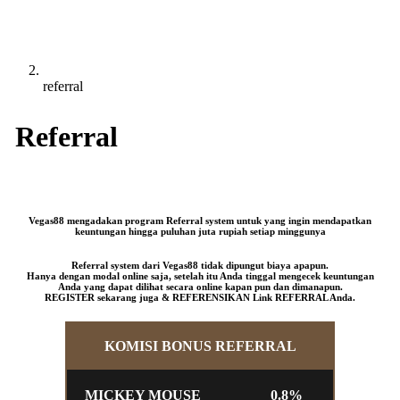
referral
Referral
Vegas88 mengadakan program Referral system untuk yang ingin mendapatkan
keuntungan hingga puluhan juta rupiah setiap minggunya
Referral system dari Vegas88 tidak dipungut biaya apapun.
Hanya dengan modal online saja, setelah itu Anda tinggal mengecek keuntungan
Anda yang dapat dilihat secara online kapan pun dan dimanapun.
REGISTER sekarang juga & REFERENSIKAN Link REFERRAL Anda.
KOMISI BONUS REFERRAL
MICKEY MOUSE
0.8%