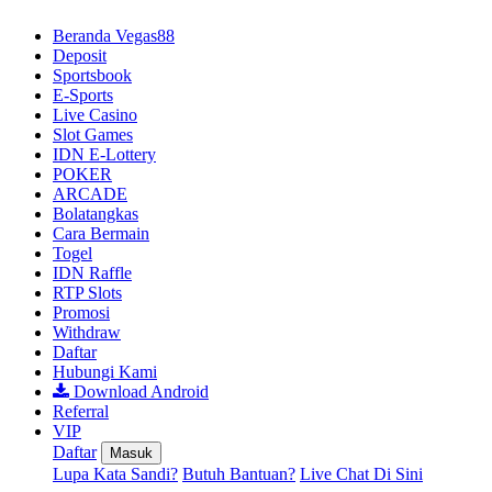
Beranda Vegas88
Deposit
Sportsbook
E-Sports
Live Casino
Slot Games
IDN E-Lottery
POKER
ARCADE
Bolatangkas
Cara Bermain
Togel
IDN Raffle
RTP Slots
Promosi
Withdraw
Daftar
Hubungi Kami
Download Android
Referral
VIP
Daftar
Masuk
Lupa Kata Sandi?
Butuh Bantuan?
Live Chat Di Sini