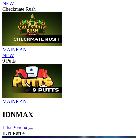
NEW
Checkmate Rush
MAINKAN
NEW
9 Putts
MAINKAN
IDNMAX
Lihat Semua
IDN Raffle