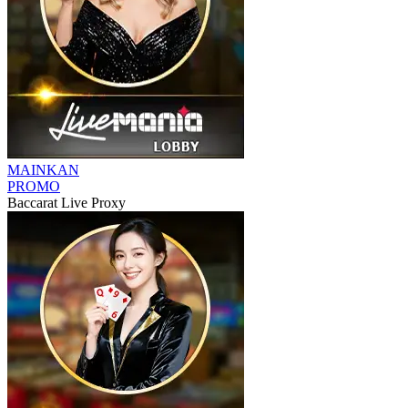
MAINKAN
PROMO
Baccarat Live Proxy