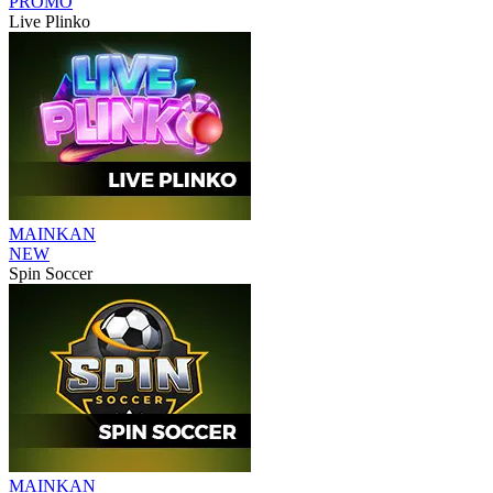
PROMO
Live Plinko
MAINKAN
NEW
Spin Soccer
MAINKAN