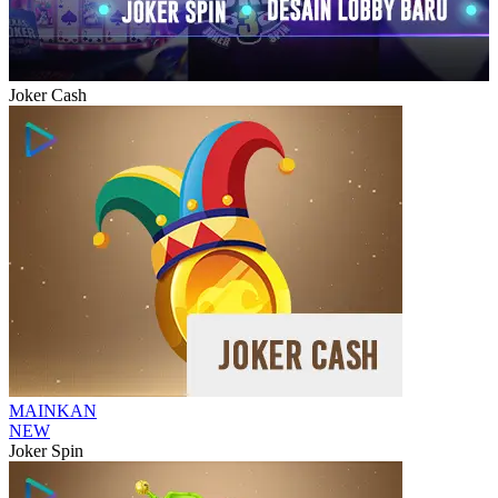
Joker Cash
MAINKAN
NEW
Joker Spin