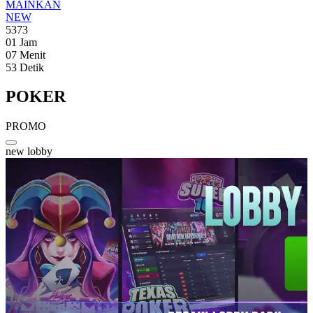
MAINKAN
NEW
5373
01
Jam
07
Menit
51
Detik
POKER
PROMO
new lobby