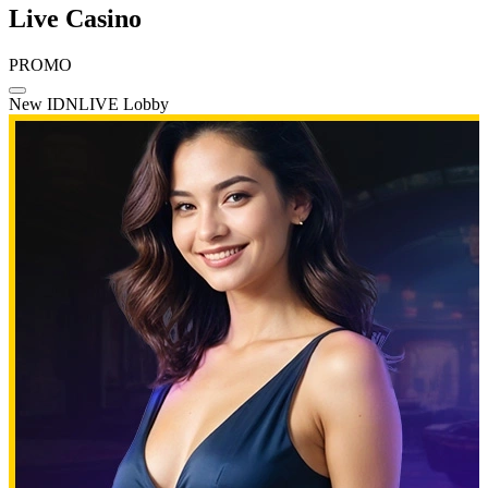
Live Casino
PROMO
New IDNLIVE Lobby